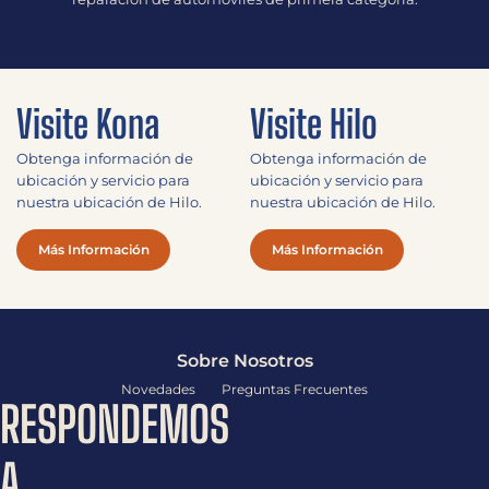
Visite Kona
Visite Hilo
Obtenga información de
Obtenga información de
ubicación y servicio para
ubicación y servicio para
nuestra ubicación de Hilo.
nuestra ubicación de Hilo.
Más Información
Más Información
Sobre Nosotros
Novedades
Preguntas Frecuentes
RESPONDEMOS
A