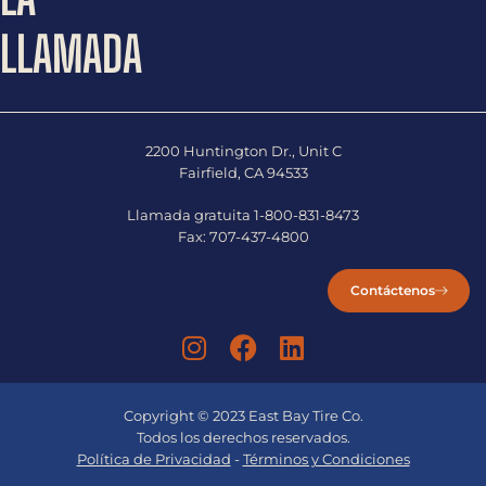
LLAMADA
2200 Huntington Dr., Unit C
Fairfield, CA 94533
Llamada gratuita
1-800-831-8473
Fax:
707-437-4800
Contáctenos
Copyright © 2023 East Bay Tire Co.
Todos los derechos reservados.
Política de Privacidad
-
Términos y Condiciones