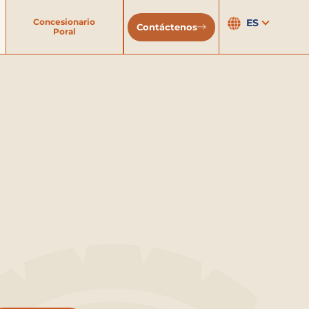
Concesionario
ES
Contáctenos
Poral